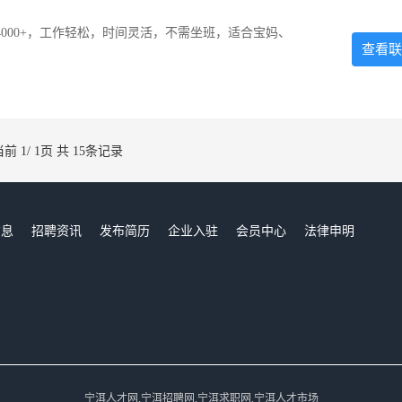
000+，工作轻松，时间灵活，不需坐班，适合宝妈、
查看联
当前 1/ 1页 共 15条记录
信息
招聘资讯
发布简历
企业入驻
会员中心
法律申明
们
宁洱人才网,宁洱招聘网,宁洱求职网,宁洱人才市场