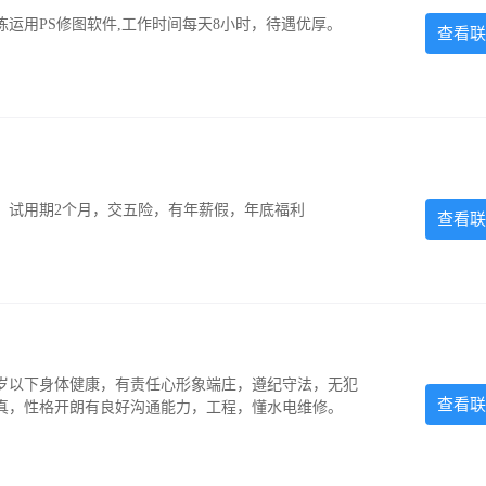
运用PS修图软件,工作时间每天8小时，待遇优厚。
查看联
0元，试用期2个月，交五险，有年薪假，年底福利
查看联
5岁以下身体健康，有责任心形象端庄，遵纪守法，无犯
查看联
认真，性格开朗有良好沟通能力，工程，懂水电维修。