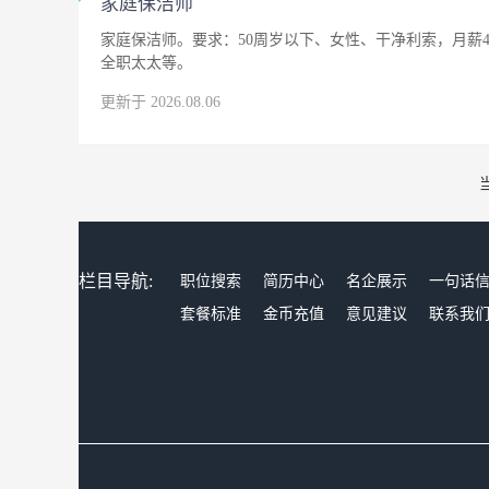
家庭保洁师
家庭保洁师。要求：50周岁以下、女性、干净利索，月薪4
全职太太等。
更新于 2026.08.06
栏目导航:
职位搜索
简历中心
名企展示
一句话
套餐标准
金币充值
意见建议
联系我