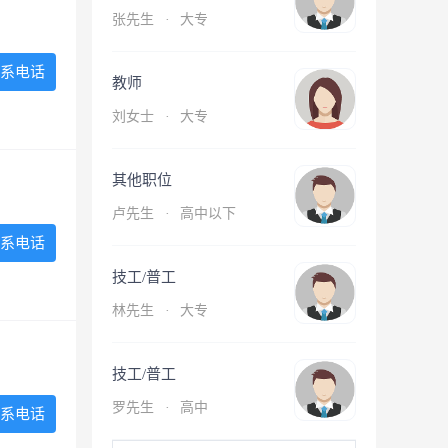
张先生
·
大专
系电话
教师
刘女士
·
大专
其他职位
卢先生
·
高中以下
系电话
技工/普工
林先生
·
大专
技工/普工
罗先生
·
高中
系电话